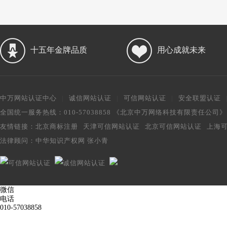
十五年金牌品质
用心成就未来
中万网站认证中心
|
诚信网站认证
|
可信网站认证
|
安全联盟认证
全国统一服务热线：010-57038858 《北京中万网络科技有限责任公司
友情链接：
北京商标注册
天津可信网站认证
北京可信网站认证
上海
法律顾问：
中华知识产权网 张小青
微信
电话
010-57038858