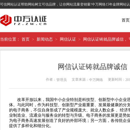
可信网站认证帮助网站树立可信品牌，让你网站流量变销量!中万网络15年金牌网站
首页
当前位置：
首页
>
新闻动态
>
网信认证
>
网信认证铸就品牌诚信， 
网信认证铸就品牌诚信
作者：
文章来源：
更新时间：
管理员
中万网络
201
改革开放以来，我国中小企业特别是科技型、创新型中小企业迅速
体。与此同时，作为科技型、创新型产业最重要、发展最健康的分
的电子商务，不仅自身形成了产业规模庞大、就业人数众多 、经济
业制造业、流通业与服务业的转型与升级。电子商务的发展更是势
为电子商务高速发展创造了良好的外部环境；另一方面，各传统企业
提供了多样化和细分化。