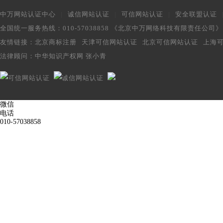
中万网站认证中心
|
诚信网站认证
|
可信网站认证
|
安全联盟认证
全国统一服务热线：010-57038858 《北京中万网络科技有限责任公司
友情链接：
北京商标注册
天津可信网站认证
北京可信网站认证
上海
法律顾问：
中华知识产权网 张小青
微信
电话
010-57038858