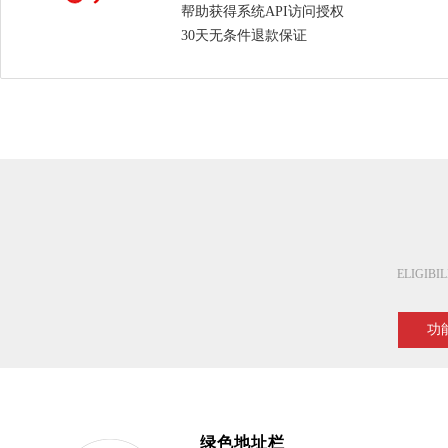
帮助获得系统API访问授权
30天无条件退款保证
ELIGIBI
功
绿色地址栏