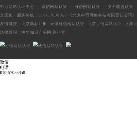
中万网站认证中心
|
诚信网站认证
|
可信网站认证
|
安全联盟认证
全国统一服务热线：010-57038858 《北京中万网络科技有限责任公司
友情链接：
北京商标注册
天津可信网站认证
北京可信网站认证
上海
法律顾问：
中华知识产权网 张小青
微信
电话
010-57038858