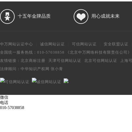
十五年金牌品质
用心成就未来
中万网站认证中心
|
诚信网站认证
|
可信网站认证
|
安全联盟认证
全国统一服务热线：010-57038858 《北京中万网络科技有限责任公司
友情链接：
北京商标注册
天津可信网站认证
北京可信网站认证
上海
法律顾问：
中华知识产权网 张小青
微信
电话
010-57038858