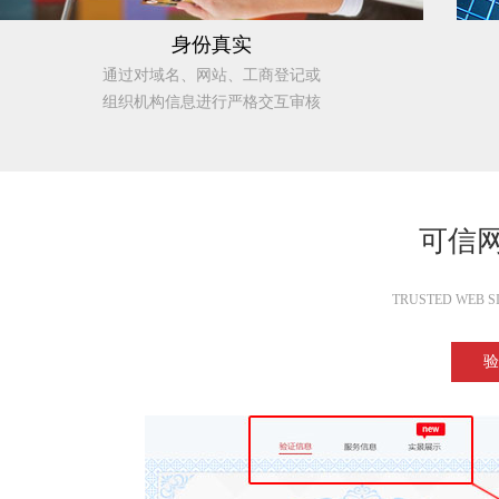
身份真实
通过对域名、网站、工商登记或
组织机构信息进行严格交互审核
可信
TRUSTED WEB SI
验