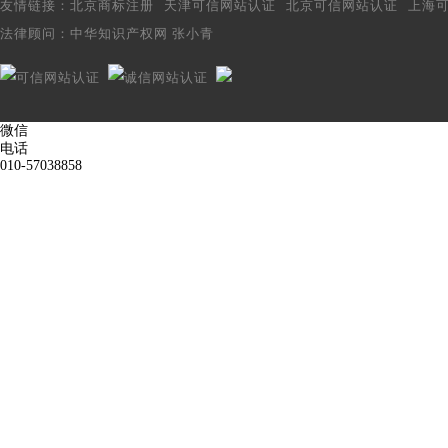
友情链接：
北京商标注册
天津可信网站认证
北京可信网站认证
上海
法律顾问：
中华知识产权网 张小青
微信
电话
010-57038858