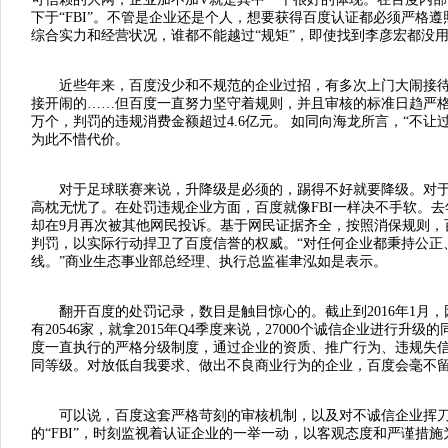
下于“FBI”。不管是企业还是个人，想要获得百度认证都必须严格
综合实力和经营状况，谁都不能越过“规矩”，即使找到李彦宏都没
近些年来，百度没少和不规范的企业过招，有多次上门大闹接待
接开闹的……但百度一直努力坚守着规则，并且审核的标准日趋严格。
万个，判罚的违规消费金额超过4.6亿元。 如同向海龙所言，“不
为此不惜代价。
对于足球联赛来说，升降级是必须的，踢得不好就要降级。对于
高枕无忧了。在处罚违规企业方面，百度就像FBI一样决不手软。
却在9月再次被其他网民投诉。基于网民证据齐全，按照消保规则，
判罚，以实际行动捍卫了百度信誉的权威。“对任何企业都秉持公正
线。”商业生态事业部总经理、执行总监崔聿泓如是表示。
翻开百度的处罚记录，数目是触目惊心的。截止到2016年1月，
有20546家，就拿2015年Q4季度来说，27000个诚信企业进行升
度一直执行的严格分级制度，通过企业的资质、推广行为、违规失信
同等级。对放低自我要求、做出不良商业行为的企业，百度会毫不
可以说，百度这套严格苛刻的审核机制，以及对不诚信企业挥刀
的“FBI”，时刻监视着认证企业的一举一动，以客观态度和严谨措