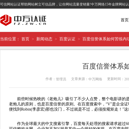
可信网站认证帮助网站树立可信品牌，让你网站流量变销量!中万网络15年金牌网站
首页
当前位置：
首页
>
新闻动态
>
百度认证
>
百度信誉体系如何苦练内
百度信誉体系
作者：
文章来源：
更新时间：
管理员
中万网络
201
前些时候热映的《老炮儿》吸引了不少人点赞，整个电影讲的是
老炮儿的原则，也是百度信誉的原则。在百度搜索中，“V”是企业
便找到Robin(李彦宏)那也没门，不过就是不过，必须按规矩走！
作为全球最大的中文搜索引擎，百度每天处理的搜索请求超过60
可信赖的大网，企业加不加V就是其中一个很好的体现。在百度内