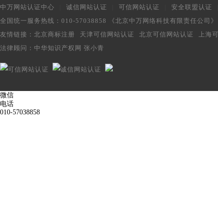
中万网站认证中心
|
诚信网站认证
|
可信网站认证
|
安全联盟认证
全国统一服务热线：010-57038858 《北京中万网络科技有限责任公司
友情链接：
北京商标注册
天津可信网站认证
北京可信网站认证
上海
法律顾问：
中华知识产权网 张小青
微信
电话
010-57038858