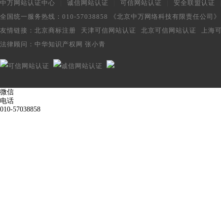
中万网站认证中心
|
诚信网站认证
|
可信网站认证
|
安全联盟认证
全国统一服务热线：010-57038858 《北京中万网络科技有限责任公司
友情链接：
北京商标注册
天津可信网站认证
北京可信网站认证
上海
法律顾问：
中华知识产权网 张小青
微信
电话
010-57038858