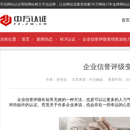
可信网站认证帮助网站树立可信品牌，让你网站流量变销量!中万网络15年金牌网站
首页
当前位置：
首页
>
新闻动态
>
BCP认证
>
企业信誉评级变得愈加给
企业信誉评级
作者：
文章来源：
更新时间：
管理员
中万网络
201
企业信誉评级长短常无效的一种方法，也是可以让更多的人习气
对待如许的认证。究竟关于许多企业来说，也会存在一些幸运的心