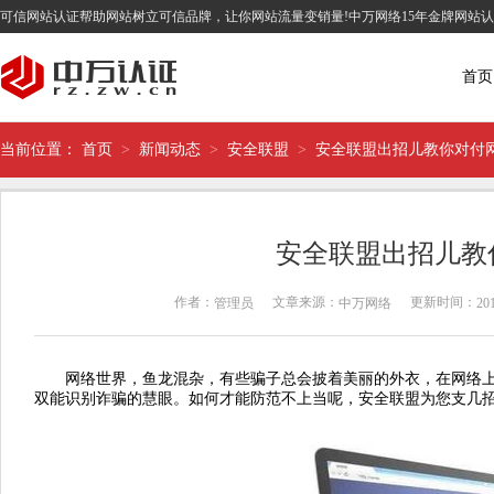
可信网站认证帮助网站树立可信品牌，让你网站流量变销量!中万网络15年金牌网站
首页
当前位置：
首页
>
新闻动态
>
安全联盟
>
安全联盟出招儿教你对付
安全联盟出招儿教
作者：
文章来源：
更新时间：
管理员
中万网络
201
网络世界，鱼龙混杂，有些骗子总会披着美丽的外衣，在网络上
双能识别诈骗的慧眼。如何才能防范不上当呢，安全联盟为您支几