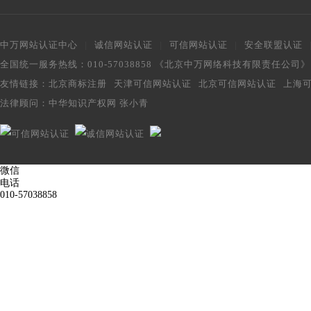
中万网站认证中心
|
诚信网站认证
|
可信网站认证
|
安全联盟认证
全国统一服务热线：010-57038858 《北京中万网络科技有限责任公司
友情链接：
北京商标注册
天津可信网站认证
北京可信网站认证
上海
法律顾问：
中华知识产权网 张小青
微信
电话
010-57038858