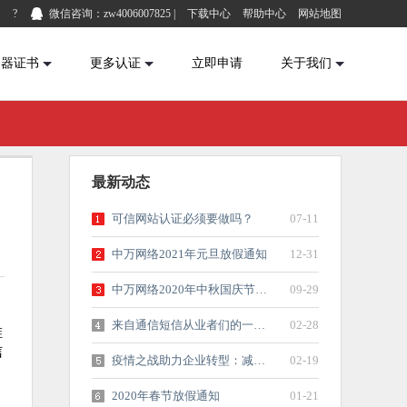
?
微信咨询：zw4006007825
|
下载中心
帮助中心
网站地图
务器证书
更多认证
立即申请
关于我们
最新动态
可信网站认证必须要做吗？
07-11
中万网络2021年元旦放假通知
12-31
中万网络2020年中秋国庆节放假通知
09-29
来自通信短信从业者们的一封倡议书
02-28
唯
信
疫情之战助力企业转型：减免可信网站首...
02-19
2020年春节放假通知
01-21