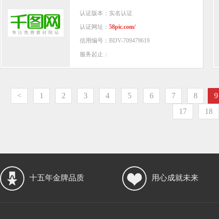
认证版本：实名认证
认证网址：
58pic.com/
信用编号：BDV-709479619
服务起止：
<
1
2
3
4
5
6
7
8
9
17
18
十五年金牌品质
用心成就未来