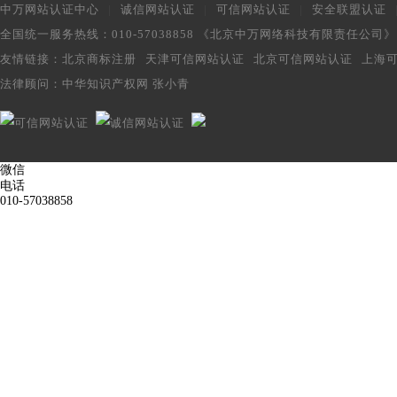
中万网站认证中心
|
诚信网站认证
|
可信网站认证
|
安全联盟认证
全国统一服务热线：010-57038858 《北京中万网络科技有限责任公司
友情链接：
北京商标注册
天津可信网站认证
北京可信网站认证
上海
法律顾问：
中华知识产权网 张小青
微信
电话
010-57038858