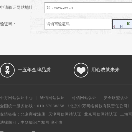
申请验证网站地址：
验证码：
十五年金牌品质
用心成就未来
中万网站认证中心
|
诚信网站认证
|
可信网站认证
|
安全联盟认证
全国统一服务热线：010-57038858 《北京中万网络科技有限责任公司
友情链接：
北京商标注册
天津可信网站认证
北京可信网站认证
上海
法律顾问：
中华知识产权网 张小青