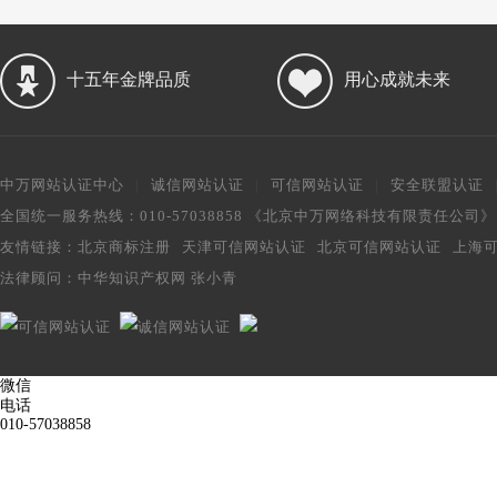
十五年金牌品质
用心成就未来
中万网站认证中心
|
诚信网站认证
|
可信网站认证
|
安全联盟认证
全国统一服务热线：010-57038858 《北京中万网络科技有限责任公司
友情链接：
北京商标注册
天津可信网站认证
北京可信网站认证
上海
法律顾问：
中华知识产权网 张小青
微信
电话
010-57038858