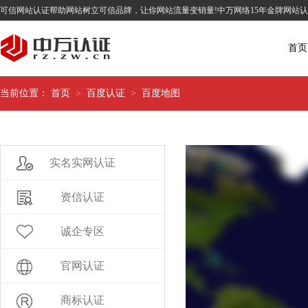
可信网站认证帮助网站树立可信品牌，让你网站流量变销量!中万网络15年金牌网站
首页
当前位置：
首页
>
百度认证
>
百度地图
实名实网认证
资信认证
诚企专区
官网认证
商标认证