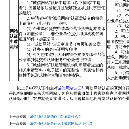
1、“可信
1. “诚信网站”认证申请者（以下简称“申请
可信网站
者”）应当是依法登记并且能够独立承担民事责任
（1）“可
的组织。
（2）企业
2. 申请者申请“诚信网站”认证需提交的相关
企业单位提
申请资料（电子版），包括：
（3）经办
(1) 企业单位提交申请单位营业执照副本复印
网站
2、可信网
件（加盖公章）；非企业单位提供组织机构代码
认证
3、初步审
证复印件（加盖公章）
申请
请者按照付
(2) “诚信网站”认证申请书（每页加盖公章）
流程
请，并将全
(3) 经办人的身份证明复印件
4、可信网
(4) 可将想要进行认证的特色资质复印件加盖
信息、网站
公章单独提交至认证服务中心处进行申请。
过人工电话
3. “诚信网站”认证管理机构对申请者提交的
系统，批准
相关申请资料（电子版）的完整性、真实性和有
5、可信网
效性予以形式性审查和真实性核验。
人员协助安
以上是中万认证小编对
诚信网站认证
与可信网站认证的区别介
是以挑剔的眼光来选择网站，客户从搜索引擎上搜索到多家企业网
认证标识时，客户就会直接退出，从而选择其他拥有网站认证的企
上一条资讯：
诚信网站认证的作用到底是什么？
下一条资讯：
诚信网站认证是什么？诚信网站认证介绍