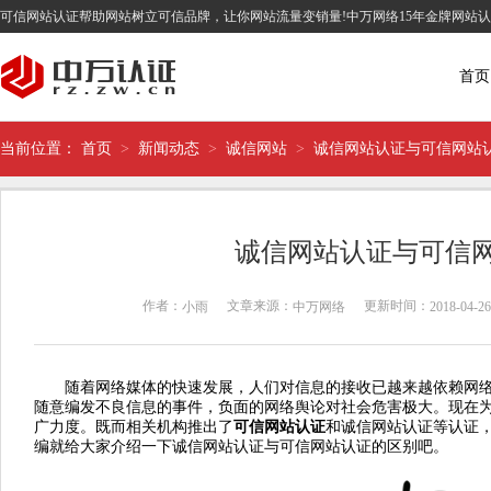
可信网站认证帮助网站树立可信品牌，让你网站流量变销量!中万网络15年金牌网站
首页
当前位置：
首页
>
新闻动态
>
诚信网站
>
诚信网站认证与可信网站
诚信网站认证与可信
作者：
文章来源：
更新时间：
小雨
中万网络
2018-04-26
随着网络媒体的快速发展，人们对信息的接收已越来越依赖网络
随意编发不良信息的事件，负面的网络舆论对社会危害极大。现在
广力度。既而相关机构推出了
可信网站认证
和
诚信网站认证
等认证
编就给大家介绍一下诚信网站认证与可信网站认证的区别吧。