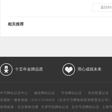
返回列
相关推荐
十五年金牌品质
用心成就未来
中万网站认证中心
|
诚信网站认证
|
可信网站认证
|
安全联盟认证
全国统一服务热线：010-57038858 《北京中万网络科技有限责任公司
友情链接：
北京商标注册
天津可信网站认证
北京可信网站认证
上海