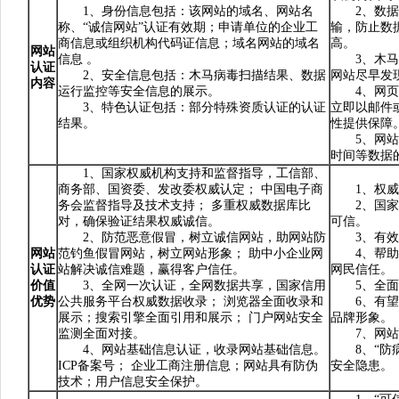
1、身份信息包括：该网站的域名、网站名
2、数据传
称、“诚信网站”认证有效期；申请单位的企业工
输，防止数
商信息或组织机构代码证信息；域名网站的域名
高。
网站
信息 。
3、木马病
认证
2、安全信息包括：木马病毒扫描结果、数据
网站尽早发
内容
运行监控等安全信息的展示。
4、网页篡
3、特色认证包括：部分特殊资质认证的认证
立即以邮件
结果。
性提供保障
5、网站运
时间等数据
1、国家权威机构支持和监督指导，工信部、
商务部、国资委、发改委权威认定； 中国电子商
1、权威验
务会监督指导及技术支持； 多重权威数据库比
2、国家权
对，确保验证结果权威诚信。
可信。
2、防范恶意假冒，树立诚信网站，助网站防
3、有效防
网站
范钓鱼假冒网站，树立网站形象； 助中小企业网
4、帮助知
认证
站解决诚信难题，赢得客户信任。
网民信任。
价值
3、全网一次认证，全网数据共享，国家信用
5、全面展
优势
公共服务平台权威数据收录； 浏览器全面收录和
6、有望在
展示；搜索引擎全面引用和展示； 门户网站安全
品牌形象。
监测全面对接。
7、网站安
4、网站基础信息认证，收录网站基础信息。
8、“防病
ICP备案号； 企业工商注册信息；网站具有防伪
安全隐患。
技术；用户信息安全保护。